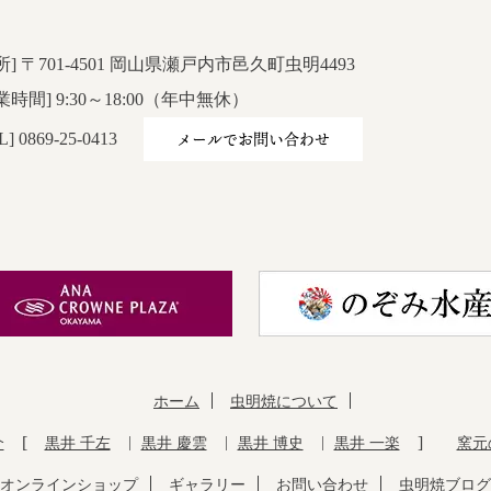
所] 〒701-4501 岡山県瀬戸内市邑久町虫明4493
業時間] 9:30～18:00（年中無休）
メールでお問い合わせ
L] 0869-25-0413
ホーム
虫明焼について
介
黒井 千左
黒井 慶雲
黒井 博史
黒井 一楽
窯元
オンラインショップ
ギャラリー
お問い合わせ
虫明焼ブログ