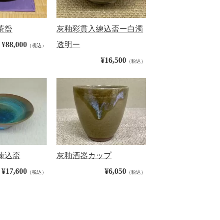
茶盌
灰釉彩貫入練込盃ー白濁
¥88,000
透明ー
（税込）
¥16,500
（税込）
練込盃
灰釉酒器カップ
¥17,600
¥6,050
（税込）
（税込）