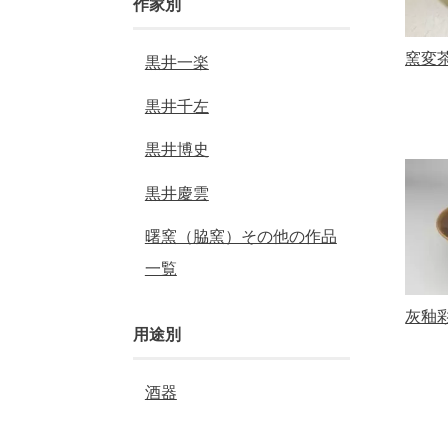
作家別
窯変
黒井一楽
黒井千左
黒井博史
黒井慶雲
曙窯（脇窯）その他の作品
一覧
灰釉
用途別
酒器