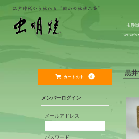
虫明
黒井
0
カートの中
メンバーログイン
メールアドレス
パスワード