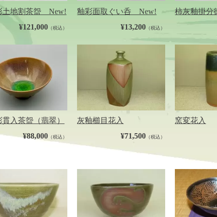
土地割茶盌 New!
釉彩面取ぐい呑 New!
柿灰釉掛分徳
¥121,000
¥13,200
（税込）
（税込）
彩貫入茶盌（翡翠）
灰釉櫛目花入
窯変花入
¥88,000
¥71,500
（税込）
（税込）