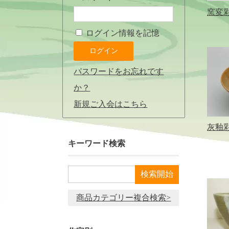
窯変彩
ログイン情報を記憶
パスワードをお忘れです
か？
新規ご入会はこちら
灰釉
キーワード検索
商品カテゴリー複合検索>