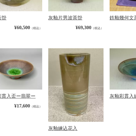
茶盌
灰釉片男波茶盌
鉄釉幾何文
¥60,500
¥69,300
（税込）
（税込）
彩貫入盃ー翡翠ー
灰釉彩貫入
¥17,600
（税込）
灰釉練込花入