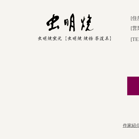
[住
[営
[TE
作家紹