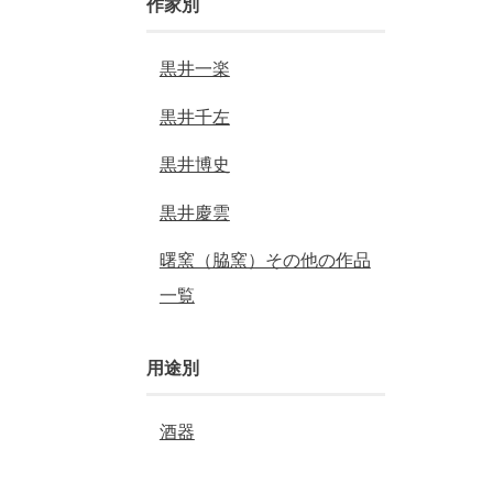
作家別
黒井一楽
黒井千左
黒井博史
黒井慶雲
曙窯（脇窯）その他の作品
一覧
用途別
酒器