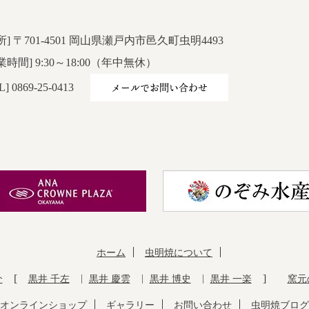
所] 〒701-4501 岡山県瀬戸内市邑久町虫明4493
業時間] 9:30～18:00（年中無休）
メールでお問い合わせ
L] 0869-25-0413
ホーム
虫明焼について
介
黒井 千左
黒井 慶雲
黒井 博史
黒井 一楽
窯元
オンラインショップ
ギャラリー
お問い合わせ
虫明焼ブログ