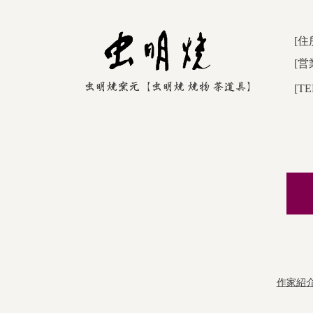
[住
[営
[TE
作家紹