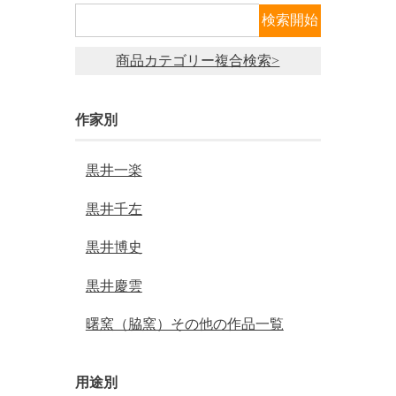
商品カテゴリー複合検索>
作家別
黒井一楽
黒井千左
黒井博史
黒井慶雲
曙窯（脇窯）その他の作品一覧
用途別