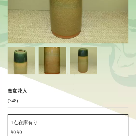
窯変花入
(348)
1点在庫有り
¥0 ¥0