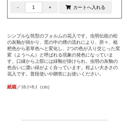
シンプルな筒型のフォルムの花入です。虫明伝統の松
の灰釉が掛かり、窯の中の煙の流れにより、所々、枇
杷色から若草色へと変化し、2つの色が入り交じった窯
変（ようへん）と呼ばれる現象の発色になっていま
す。口縁から上部には緑釉が掛けられ、虫明の灰釉の
色合いに濃い緑がよく合っています。程よい大きさの
花入です。普段使いや贈答にお使いください。
紙箱
／18.1×8.1（cm）