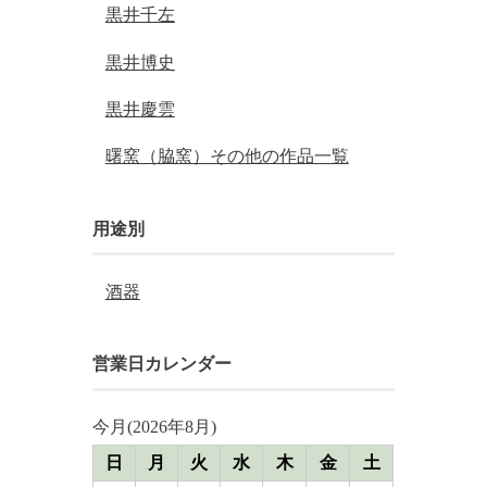
黒井千左
黒井博史
黒井慶雲
曙窯（脇窯）その他の作品一覧
用途別
酒器
営業日カレンダー
今月(2026年8月)
日
月
火
水
木
金
土