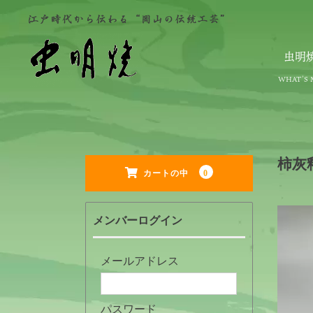
虫明
柿灰
0
カートの中
メンバーログイン
メールアドレス
パスワード