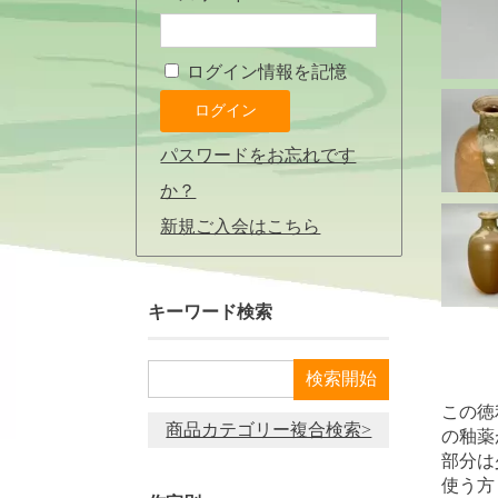
ログイン情報を記憶
パスワードをお忘れです
か？
新規ご入会はこちら
キーワード検索
この徳
商品カテゴリー複合検索>
の釉薬
部分は
使う方