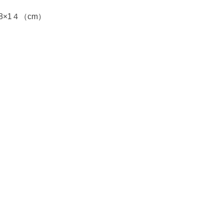
8×1４（cm）