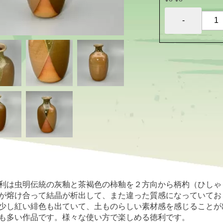
利は虫明伝統の灰釉と茶褐色の柿釉を２方向から柄杓（ひしゃ
が熔け合って結晶が析出して、また違った質感になっていてお
少し紅い緋色も出ていて、土ものらしい素材感を感じることが
も多い作品です。様々な使い方で楽しめる徳利です。