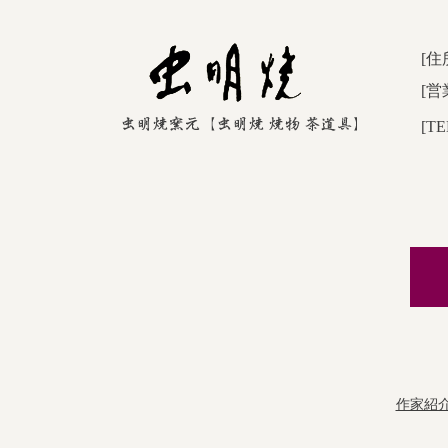
[住
[営
[TE
作家紹