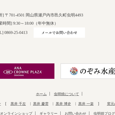
所] 〒701-4501 岡山県瀬戸内市邑久町虫明4493
業時間] 9:30～18:00（年中無休）
メールでお問い合わせ
L] 0869-25-0413
ホーム
虫明焼について
介
黒井 千左
黒井 慶雲
黒井 博史
黒井 一楽
窯元
オンラインショップ
ギャラリー
お問い合わせ
虫明焼ブログ