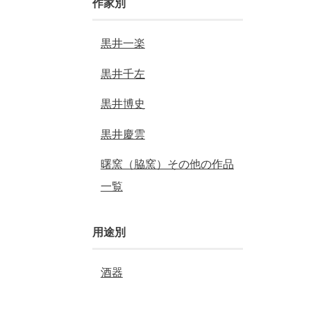
作家別
黒井一楽
黒井千左
黒井博史
黒井慶雲
曙窯（脇窯）その他の作品
一覧
用途別
酒器