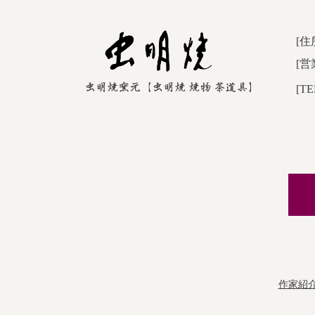
[住
[営
[TE
作家紹