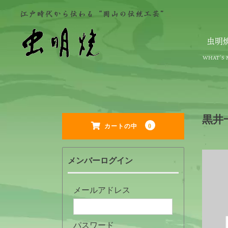
虫明
黒井一
0
カートの中
メンバーログイン
メールアドレス
パスワード