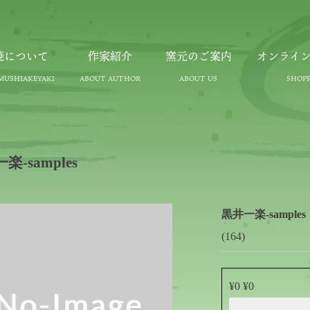
焼について
作家紹介
窯元のご案内
オンライ
楽-samples
黒井一楽-samples
(164)
¥0 ¥0