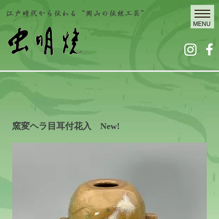
窯変ヘラ目耳付花入 New!