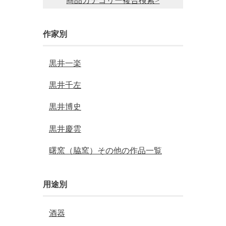
商品カテゴリー複合検索>
作家別
黒井一楽
黒井千左
黒井博史
黒井慶雲
曙窯（脇窯）その他の作品一覧
用途別
酒器