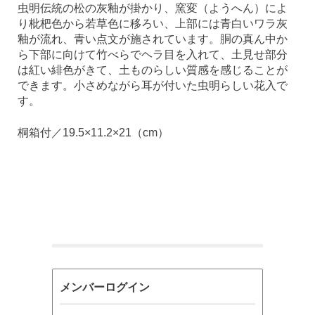
虫明伝統の松の灰釉が掛かり、窯変（ようへん）によ
り枇杷色から若草色に移ろい、上部には青白いワラ灰
釉が流れ、青い点文が施されています。胴の真ん中か
ら下部に向けて竹べらでヘラ目を入れて、土見せ部分
は紅い緋色がきて、土ものらしい質感を感じることが
できます。小さめながら耳が付いた虫明らしい花入で
す。
桐箱付／19.5×11.2×21（cm）
メンバーログイン