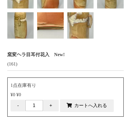
窯変ヘラ目耳付花入 New!
(161)
1点在庫有り
¥0 ¥0