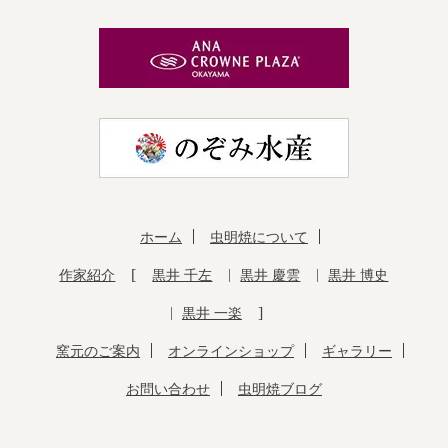
ホーム
虫明焼について
作家紹介
黒井 千左
黒井 慶雲
黒井 博史
黒井 一楽
窯元のご案内
オンラインショップ
ギャラリー
お問い合わせ
虫明焼ブログ