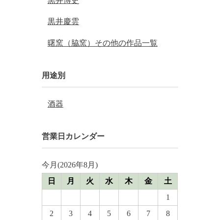
黒井博史
黒井慶雲
曙窯（脇窯）その他の作品一覧
用途別
酒器
営業日カレンダー
今月(2026年8月)
日
月
火
水
木
金
土
1
2
3
4
5
6
7
8