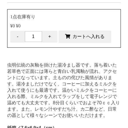
1点在庫有り
¥0 ¥0
虫明伝統の灰釉を掛けた湯冷まし器です。落ち着いた
若草色で正面には薄らと青白い乳濁釉が流れ、アクセ
ントになっています。土ものの侘びた風情がありま
す。湯冷ましだけでなく、コーヒーに加えるミルクを
入れて使うにも最適です。温かいミルクをコーヒーに
入れる際、ミルクを入れてラップをして電子レンジで
温めても大丈夫です。8分目くらいでおよそ70ｃｃ入り
ます。また、レモン汁やすだち汁、カ二酢など、日常
の器として様々なシーンでお使いいただけます。
紙箱／7.6×6.9×4（cm）