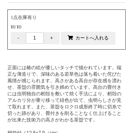
1点在庫有り
¥0 ¥0
正面には椿の絵が優しいタッチで描かれています。端
正な薄造りで、深味のある若草色は落ち着いた侘びた
風情が感じられます。高さがある高台が存在感を漂わ
せ、茶盌の雰囲気を引き締めています。高台の畳付き
には虫明独自の籾殻を敷いて焼く手法により、籾殻の
アルカリ分が乗り移って緋色が出て、虫明らしさが見
て取れます。また、茶盌をロクロ成形終了時に切糸で
切った跡があり、畳付きを削ることなく仕上げること
が出来た技術力の高さがわかる茶盌です。
桐箱付／12.8×7.9（cm）