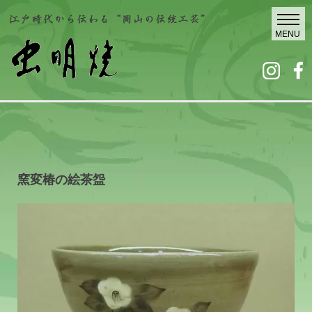
窯変椿の絵茶盌