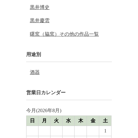
黒井博史
黒井慶雲
曙窯（脇窯）その他の作品一覧
用途別
酒器
営業日カレンダー
今月(2026年8月)
日
月
火
水
木
金
土
1