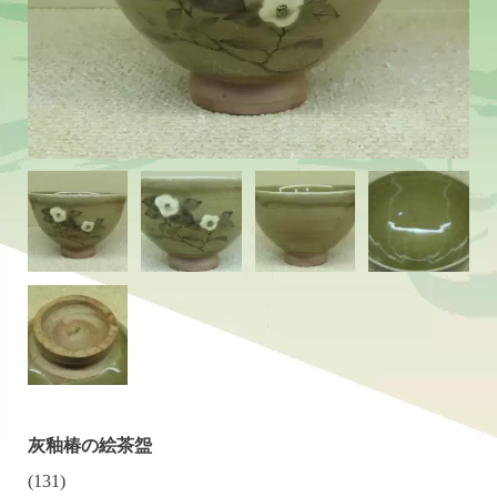
灰釉椿の絵茶盌
(131)