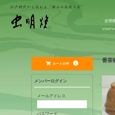
虫明
番茶
0
カートの中
メンバーログイン
メールアドレス
パスワード