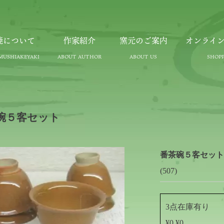
焼について
作家紹介
窯元のご案内
オンライ
碗５客セット
番茶碗５客セッ
(507)
3点在庫有り
¥0 ¥0