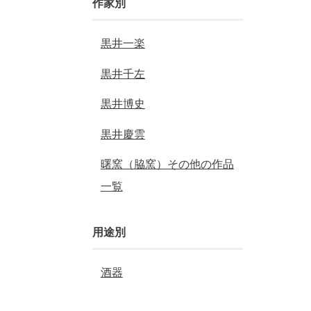
作家別
黒井一楽
黒井千左
黒井博史
黒井慶雲
曙窯（脇窯）その他の作品
一覧
用途別
酒器