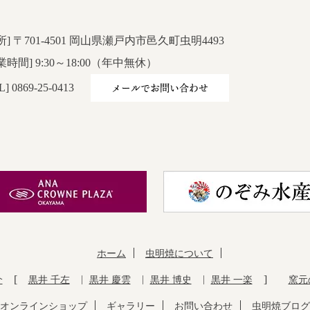
所] 〒701-4501 岡山県瀬戸内市邑久町虫明4493
業時間] 9:30～18:00（年中無休）
メールでお問い合わせ
L] 0869-25-0413
ホーム
虫明焼について
介
黒井 千左
黒井 慶雲
黒井 博史
黒井 一楽
窯元
オンラインショップ
ギャラリー
お問い合わせ
虫明焼ブログ