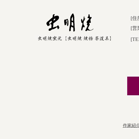
[住
[営
[TE
作家紹