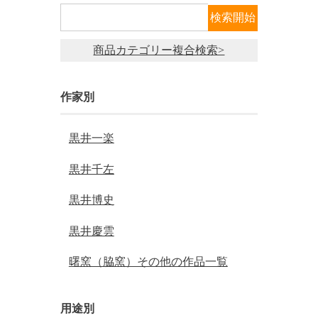
商品カテゴリー複合検索>
作家別
黒井一楽
黒井千左
黒井博史
黒井慶雲
曙窯（脇窯）その他の作品一覧
用途別