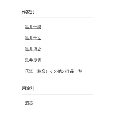
作家別
黒井一楽
黒井千左
黒井博史
黒井慶雲
曙窯（脇窯）その他の作品一覧
用途別
酒器