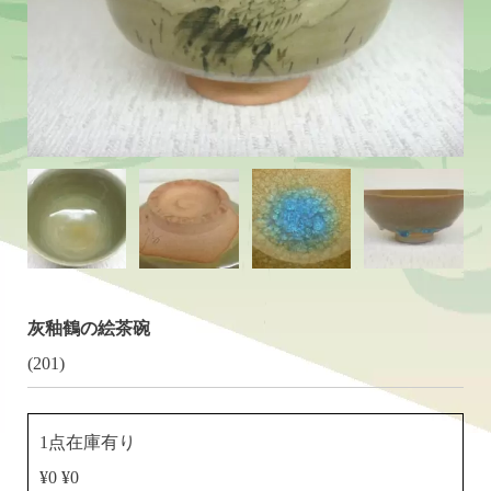
灰釉鶴の絵茶碗
(201)
1点在庫有り
¥0 ¥0