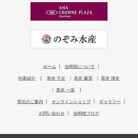
ホーム
虫明焼について
作家紹介
黒井 千左
黒井 慶雲
黒井 博史
黒井 一楽
窯元のご案内
オンラインショップ
ギャラリー
お問い合わせ
虫明焼ブログ