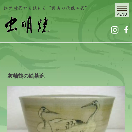
灰釉鶴の絵茶碗